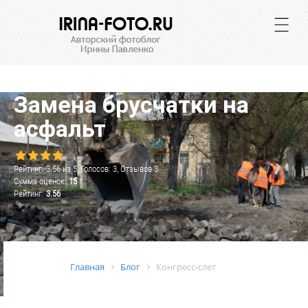
.
Замена брусчатки на
асфальт
Рейтинг:
3.56
из
5
, Голосов:
3
, Отзывов
3
Сумма оценок:
15
Рейтинг:
3.56
Главная
Блог
Конгресс-слет