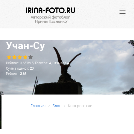
.
Учан-Су
Рейтинг:
3.66
из
5
, Голосов:
4
, Отзывов
4
Сумма оценок:
20
Рейтинг:
3.66
Главная
Блог
Конгресс-слет