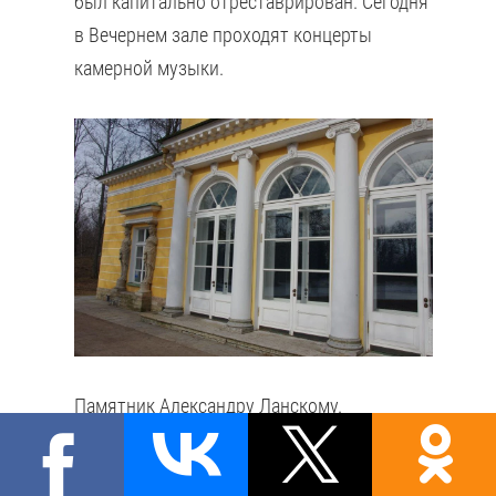
был капитально отреставрирован. Сегодня
в Вечернем зале проходят концерты
камерной музыки.
Памятник Александру Ланскому.
Памятник появился в этом месте в дни
глубочайшего траура императрицы