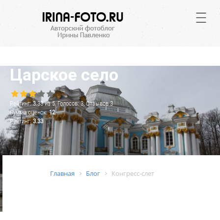
.
Царское село
Рейтинг:
3.33
из
5
, Голосов:
3
, Отзывов
3
Сумма оценок:
12
Рейтинг:
3.33
Главная
Блог
Конгресс-слет