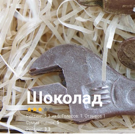
Шоколад
Рейтинг:
3.3
из
5
, Голосов:
1
, Отзывов
1
Сумма оценок:
5
Рейтинг:
3.3