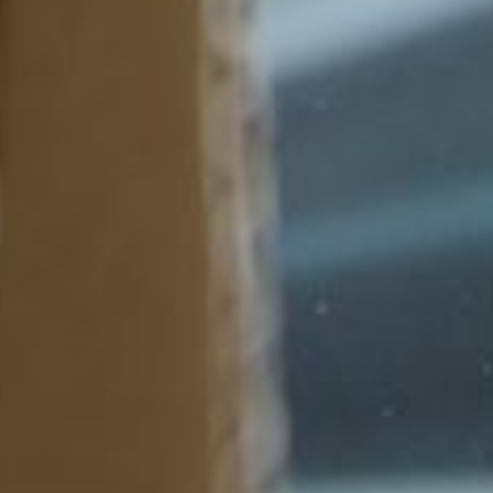
Поделиться:
Метки:
шоколад
,
праздник
Назад в раздел
Коментарии:
Вконтакте