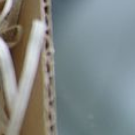
И еще, как в детстве, посвистели в свисток))