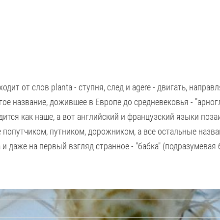
одит от слов planta - ступня, след и agere - двигать, напр
е название, дожившее в Европе до средневековья - "арногло
ится как наше, а вот английский и французский языки поза
же попутчиком, путником, дорожником, а все остальные назв
 и даже на первый взгляд странное - "бабка" (подразумевая 