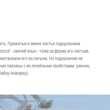
авлять. Прижатые к земле листья подорожника
сса" - овечий язык - тоже за форму его листьев.
имствовали его из латыни. Но подорожник не
ания связаны с ее лечебными свойствами: ранник,
бабку-знахарку).