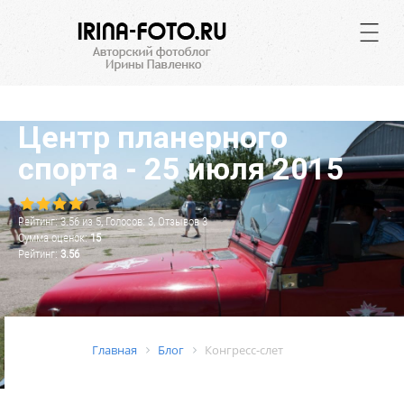
.
Центр планерного
спорта - 25 июля 2015
Рейтинг:
3.56
из
5
, Голосов:
3
, Отзывов
3
Сумма оценок:
15
Рейтинг:
3.56
Главная
Блог
Конгресс-слет