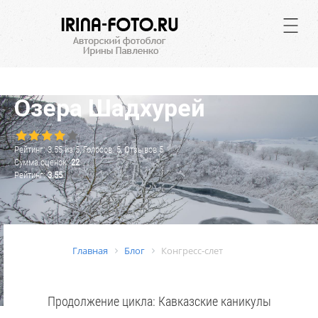
.
Озера Шадхурей
Рейтинг:
3.55
из
5
, Голосов:
5
, Отзывов
5
Сумма оценок:
22
Рейтинг:
3.55
Главная
Блог
Конгресс-слет
Продолжение цикла: Кавказские каникулы