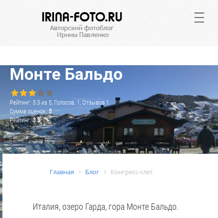
.
Монте Бальдо
Рейтинг:
3.3
из
5
, Голосов:
1
, Отзывов
1
Сумма оценок:
5
Рейтинг:
3.3
Главная
Блог
Конгресс-слет
Италия, озеро Гарда, гора Монте Бальдо.