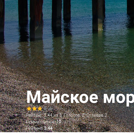
Майское мо
Рейтинг:
3.44
из
5
, Голосов:
2
, Отзывов
2
Сумма оценок:
10
Рейтинг:
3.44