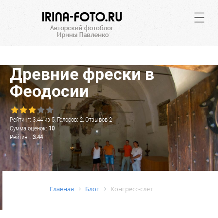
.
Древние фрески в
Феодосии
Рейтинг:
3.44
из
5
, Голосов:
2
, Отзывов
2
Сумма оценок:
10
Рейтинг:
3.44
Главная
Блог
Конгресс-слет