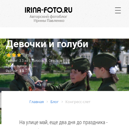
.
Девочки и голуби
Рейтинг:
3.3
из
5
, Голосов:
1
, Отзывов
1
Сумма оценок:
5
Рейтинг:
3.3
Главная
Блог
Конгресс-слет
На улице май, еще два дня до праздника -