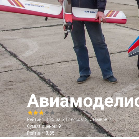
Авиамодели
Рейтинг:
3.35
из
5
, Голосов:
2
, Отзывов
2
Сумма оценок:
9
Рейтинг:
3.35