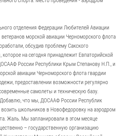
льного спорта. Место проведения - аэродром
ального отделения Федерации Любителей Авиации
 ветеранов морской авиации Черноморского флота
оработали, обсудив проблему Сакского
я, которое на сегодня принадлежит Евпаторийской
ДОСААФ России Республики Крым Степанову Н.П., и
морской авиации Черноморского флота гвардии
одежи, предоставлении возможности регулярно
современные самолеты и техническую базу.
 "Добавлю, что мы, ДОСААФ России Республик
лю возить школьников в Новофедоровку на аэродром
ета. Жаль. Мы запланировали в этом месяце
общественно – государственную организацию