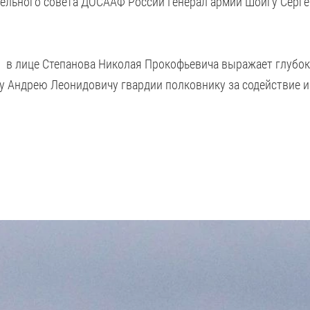
ельного совета ДОСААФ России Генерал армии Шойгу Серг
в лице Степанова Николая Прокофьевича выражает глубоку
у Андрею Леонидовичу гвардии полковнику за содействие и