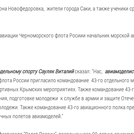
она Новофедоровка, жители города Саки, а также ученики с
авиации Черноморского флота Росиии начальник морской а
ельному спорту Сауляк Виталий
сказал: "Нас,
авиамоделис
флота России пригласило командование 43-го отдельного м
ортивных Крымских мероприятиях. Также командование 43-
ия, подготовке молодежи к службе в армии и защите Отечес
молодежи. Также командование 43-го авиационного полка 
чных полетов авиамоделей."