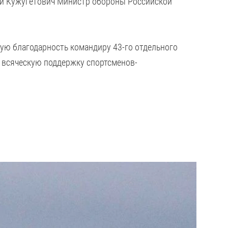
ей Кужугетович Министр обороны Российской
ю благодарность командиру 43-го отдельного
 всяческую поддержку спортсменов-