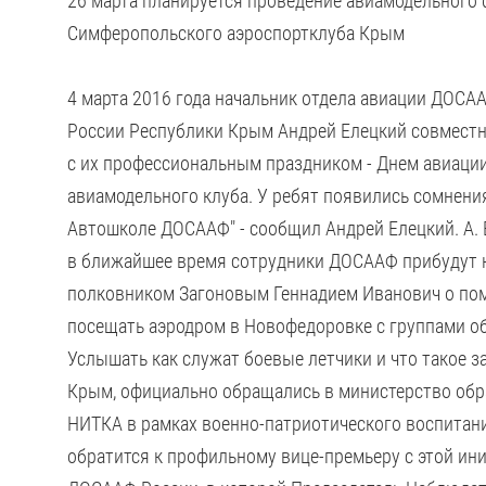
26 марта планируется проведение авиамодельного 
Симферопольского аэроспортклуба Крым
4 марта 2016 года начальник отдела авиации ДОСА
России Республики Крым Андрей Елецкий совместн
с их профессиональным праздником - Днем авиации
авиамодельного клуба. У ребят появились сомнения
Автошколе ДОСААФ" - сообщил Андрей Елецкий. А. 
в ближайшее время сотрудники ДОСААФ прибудут н
полковником Загоновым Геннадием Иванович о по
посещать аэродром в Новофедоровке с группами о
Услышать как служат боевые летчики и что такое 
Крым, официально обращались в министерство образ
НИТКА в рамках военно-патриотического воспитания
обратится к профильному вице-премьеру с этой ин