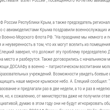
фестиваля "Взлет России", посвященного 90-летию авиамоде
АФ России Республики Крым, а также председатель регион
о с авиамоделистами Крыма поздравили военнослужащих и
 Военно-Морского Флота РФ. "На празднике мы немного и п
 и неуверенность в том, что их могут вселить из помещени
Елецкий заверил, что доложит эту проблему председателю 
а место и разберутся. Также договорились с начальником 
мощи ДОСААФу в военно – патриотическом воспитании мол
бразовательных учреждений. Возможности увидеть боевые 
защищать наше мирное крымское небо. А. Елецкий сообщил:
ование и предлагали раз в две недели, а то и раз в неде
, но, к сожалению, от министерства даже не получили отв
ициативой, думаю в этом году они не будут игнорировать 