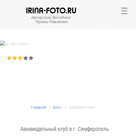
.
Авиамодели
Рейтинг:
3.44
из
5
, Голосов:
2
, Отзывов
2
Сумма оценок:
10
Рейтинг:
3.44
Главная
Блог
Конгресс-слет
Авиамодельный клуб в г. Симферополь