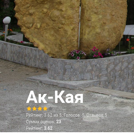
Ак-Кая
Рейтинг:
3.62
из
5
, Голосов:
5
, Отзывов
5
Сумма оценок:
23
Рейтинг:
3.62