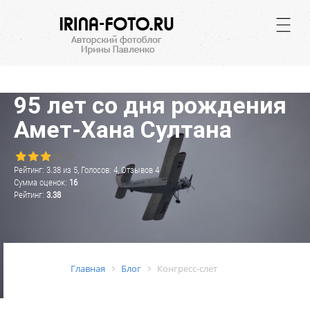
.
95 лет со дня рождения
Амет-Хана Султана
Рейтинг:
3.38
из
5
, Голосов:
4
, Отзывов
4
Сумма оценок:
16
Рейтинг:
3.38
Главная
Блог
Конгресс-слет