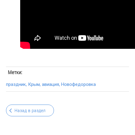
Метки:
праздник
,
Крым
,
авиация
,
Новофедоровка
Назад в раздел