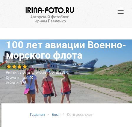
.
100 лет авиации Военно-
морского флота
Рейтинг:
3.66
из
5
, Голосов:
4
, Отзывов
4
Сумма оценок:
20
Рейтинг:
3.66
Главная
Блог
Конгресс-слет