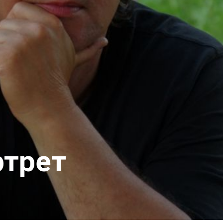
ртрет