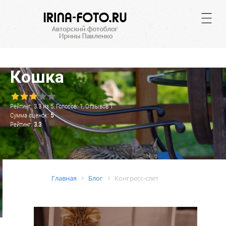
.
Кошка
Рейтинг:
3.3
из
5
, Голосов:
1
, Отзывов
1
Сумма оценок:
5
Рейтинг:
3.3
Главная
Блог
Конгресс-слет